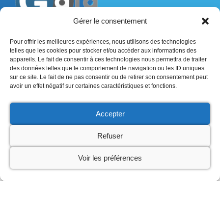
Gérer le consentement
Pour offrir les meilleures expériences, nous utilisons des technologies
telles que les cookies pour stocker et/ou accéder aux informations des
53 place du marché
appareils. Le fait de consentir à ces technologies nous permettra de traiter
49150 Baugé en Anjou
des données telles que le comportement de navigation ou les ID uniques
sur ce site. Le fait de ne pas consentir ou de retirer son consentement peut
+33 (0)2 72 47 02 30
avoir un effet négatif sur certaines caractéristiques et fonctions.
contact@gaia-consulting-ouest.fr
Accepter
Refuser
Voir les préférences
Accueil
Formation
Prévention
Accompagnement RSE
Glossaire
A propos
Nous contacter
Mentions légales
Politique de confidentialité
Neve
| Propulsé par
WordPress