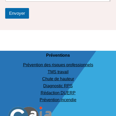
Envoyer
Préventions
Prévention des risques professionnels
TMS travail
Chute de hauteur
Diagnostic RPS
Rédaction DUERP
Prévention incendie