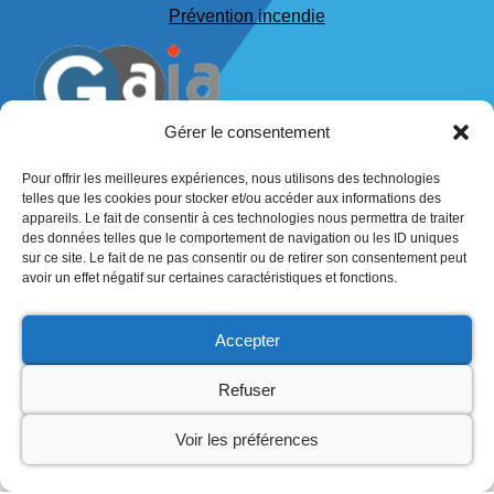
Prévention incendie
Gérer le consentement
Pour offrir les meilleures expériences, nous utilisons des technologies
telles que les cookies pour stocker et/ou accéder aux informations des
53 place du marché
appareils. Le fait de consentir à ces technologies nous permettra de traiter
49150 Baugé en Anjou
des données telles que le comportement de navigation ou les ID uniques
sur ce site. Le fait de ne pas consentir ou de retirer son consentement peut
+33 (0)2 72 47 02 30
avoir un effet négatif sur certaines caractéristiques et fonctions.
contact@gaia-consulting-ouest.fr
Accepter
Refuser
Voir les préférences
Accueil
Formation
Prévention
Accompagnement RSE
Glossaire