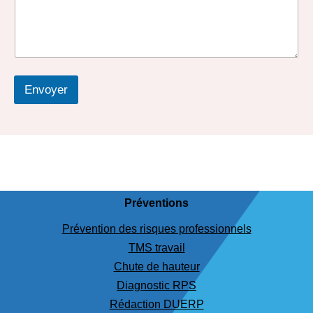
Envoyer
Préventions
Prévention des risques professionnels
TMS travail
Chute de hauteur
Diagnostic RPS
Rédaction DUERP